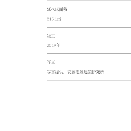
延べ床面積
815.1㎡
竣工
2019年
写真
写真提供，安藤忠雄建築研究所