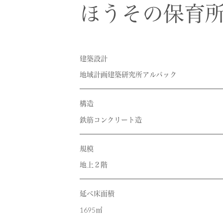
RECRUIT
採用情報
ほうその保育
CONTACT
お問い合わせ
建築設計
地域計画建築研究所アルパック
構造
鉄筋コンクリート造
規模
地上２階
延べ床面積
1695㎡