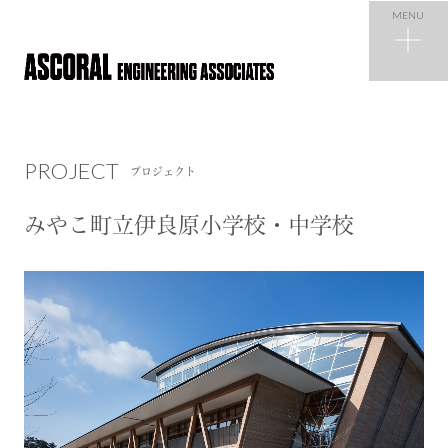
MENU
PROJECT
プロジェクト
PROJECT
プロジェクト
NEWS
ニュース
みやこ町立伊良原小学校・中学校
COMPANY
会社概要
RECRUIT
採用情報
CONTACT
お問い合わせ