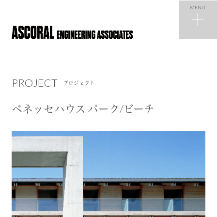
MENU
PROJECT
プロジェクト
PROJECT
プロジェクト
NEWS
ニュース
ベネッセハウス パーク/ビーチ
COMPANY
会社概要
RECRUIT
採用情報
CONTACT
お問い合わせ