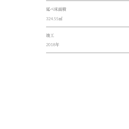
延べ床面積
324.55㎡
竣工
2018年