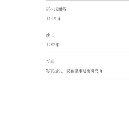
延べ床面積
114.5㎡
竣工
1982年
写真
写真提供，安藤忠雄建築研究所