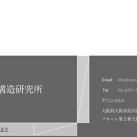
Email
:
info@ascor
構造研究所
Tel
:
06-6391-
〒532-0004
大阪府大阪市淀川
フルーレ第２新大
ます