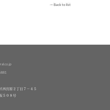
— Back to list
al.co.jp
5881
区西宮原２丁目７－４５
阪５０８号