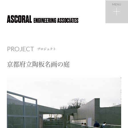
MENU
PROJECT
プロジェクト
PROJECT
プロジェクト
NEWS
ニュース
京都府立陶板名画の庭
COMPANY
会社概要
RECRUIT
採用情報
CONTACT
お問い合わせ