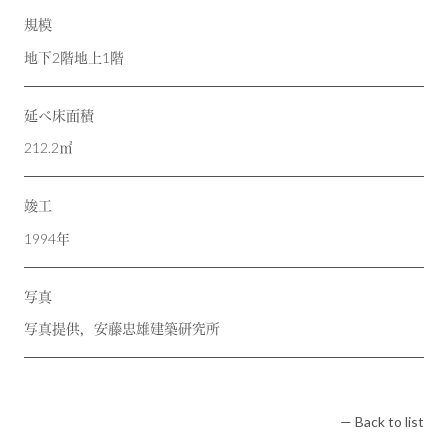
規模
地下2階地上1階
延べ床面積
212.2㎡
竣工
1994年
写真
写真提供，安藤忠雄建築研究所
— Back to list