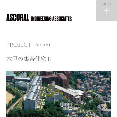
MENU
PROJECT
プロジェクト
PROJECT
プロジェクト
NEWS
ニュース
六甲の集合住宅 III
COMPANY
会社概要
RECRUIT
採用情報
CONTACT
お問い合わせ