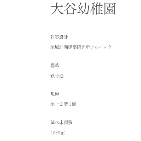
RECRUIT
採用情報
大谷幼稚園
CONTACT
お問い合わせ
建築設計
地域計画建築研究所アルパック
構造
鉄骨造
規模
地上２階 3棟
延べ床面積
1669㎡