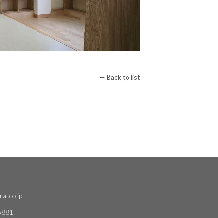
— Back to list
al.co.jp
5881