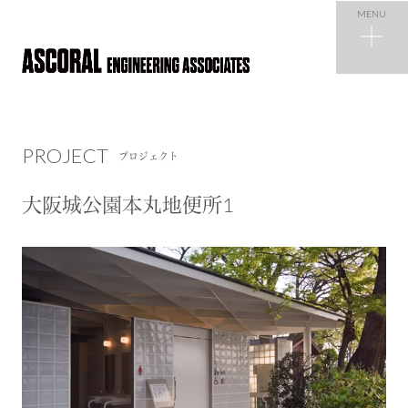
MENU
PROJECT
プロジェクト
PROJECT
プロジェクト
NEWS
ニュース
大阪城公園本丸地便所1
COMPANY
会社概要
RECRUIT
採用情報
CONTACT
お問い合わせ