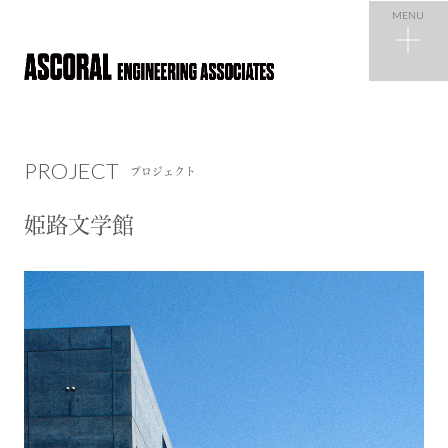
MENU
PROJECT
プロジェクト
PROJECT
プロジェクト
NEWS
ニュース
姫路文学館
COMPANY
会社概要
RECRUIT
採用情報
CONTACT
お問い合わせ