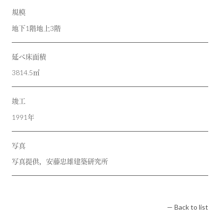
規模
地下1階地上3階
延べ床面積
3814.5㎡
竣工
1991年
写真
写真提供，安藤忠雄建築研究所
— Back to list