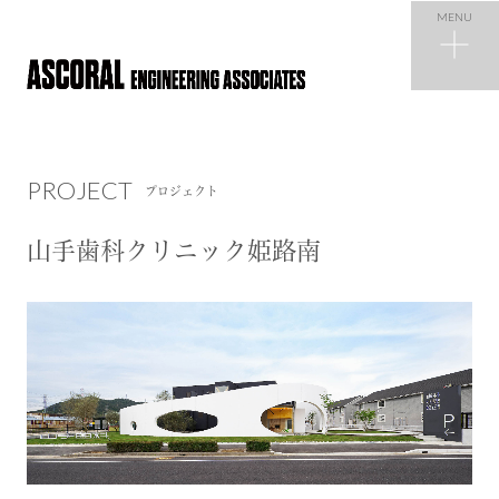
MENU
PROJECT
プロジェクト
PROJECT
プロジェクト
NEWS
ニュース
山手歯科クリニック姫路南
COMPANY
会社概要
RECRUIT
採用情報
CONTACT
お問い合わせ