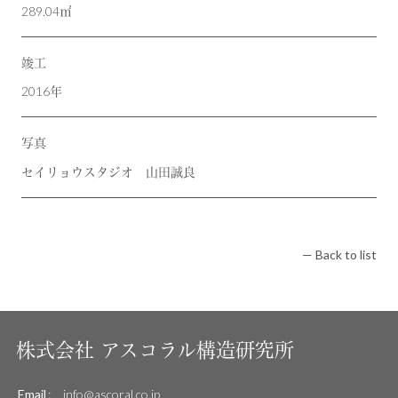
289.04㎡
竣工
2016年
写真
セイリョウスタジオ 山田誠良
— Back to list
株式会社
アスコラル構造研究所
Email
:
info@ascoral.co.jp