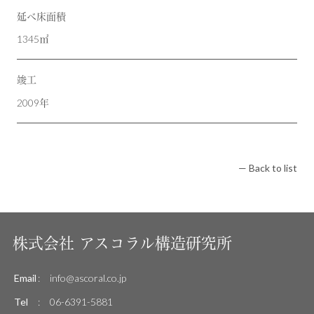
延べ床面積
1345㎡
竣工
2009年
— Back to list
株式会社
アスコラル構造研究所
Email
:
info@ascoral.co.jp
Tel
:
06-6391-5881