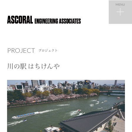
MENU
PROJECT
プロジェクト
PROJECT
プロジェクト
NEWS
ニュース
川の駅 はちけんや
COMPANY
会社概要
RECRUIT
採用情報
CONTACT
お問い合わせ