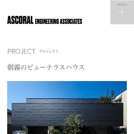
MENU
PROJECT
プロジェクト
PROJECT
プロジェクト
NEWS
ニュース
朝霧のビューテラスハウス
COMPANY
会社概要
RECRUIT
採用情報
CONTACT
お問い合わせ