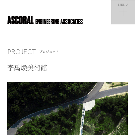
MENU
PROJECT
プロジェクト
PROJECT
プロジェクト
NEWS
ニュース
李禹煥美術館
COMPANY
会社概要
RECRUIT
採用情報
CONTACT
お問い合わせ