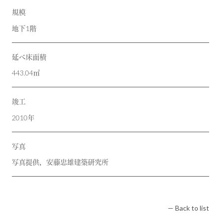
規模
地下1階
延べ床面積
443.04㎡
竣工
2010年
写真
写真提供，安藤忠雄建築研究所
— Back to list