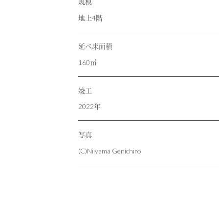
規模
地上4階
延べ床面積
160㎡
竣工
2022年
写真
(C)Niiyama Genichiro