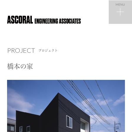
MENU
PROJECT
プロジェクト
PROJECT
プロジェクト
NEWS
ニュース
橋本の家
COMPANY
会社概要
RECRUIT
採用情報
CONTACT
お問い合わせ