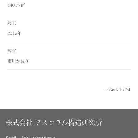
140.77㎡
竣工
2012年
写真
市川かおり
— Back to list
株式会社
アスコラル構造研究所
Email
:
info@ascoral.co.jp