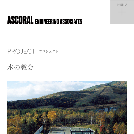
MENU
PROJECT
プロジェクト
PROJECT
プロジェクト
NEWS
ニュース
水の教会
COMPANY
会社概要
RECRUIT
採用情報
CONTACT
お問い合わせ