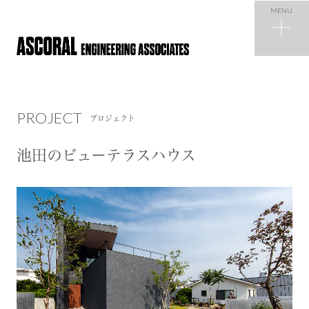
MENU
PROJECT
プロジェクト
PROJECT
プロジェクト
NEWS
ニュース
池田のビューテラスハウス
COMPANY
会社概要
RECRUIT
採用情報
CONTACT
お問い合わせ