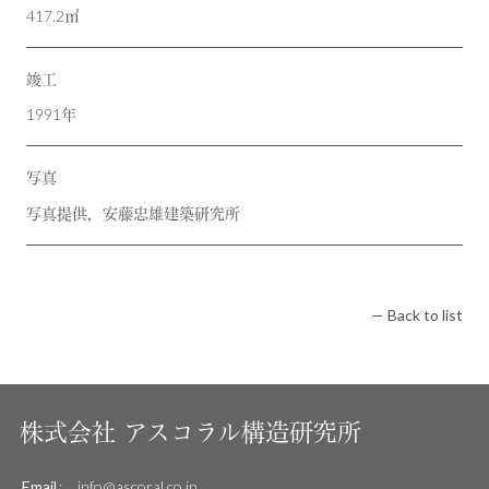
417.2㎡
竣工
1991年
写真
写真提供，安藤忠雄建築研究所
— Back to list
株式会社
アスコラル構造研究所
Email
:
info@ascoral.co.jp