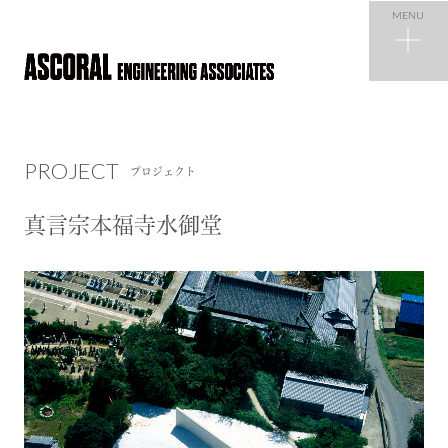
MENU
PROJECT
プロジェクト
PROJECT
プロジェクト
NEWS
ニュース
真言宗本福寺水御堂
COMPANY
会社概要
RECRUIT
採用情報
CONTACT
お問い合わせ