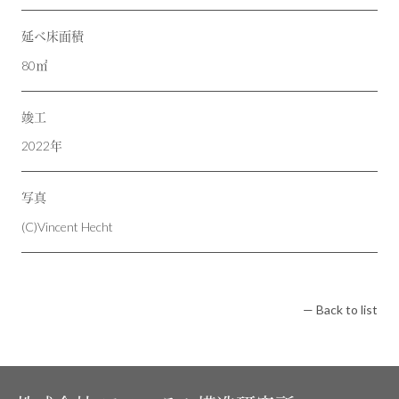
延べ床面積
80㎡
竣工
2022年
写真
(C)Vincent Hecht
— Back to list