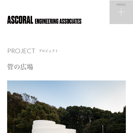
MENU
PROJECT
プロジェクト
PROJECT
プロジェクト
NEWS
ニュース
管の広場
COMPANY
会社概要
RECRUIT
採用情報
CONTACT
お問い合わせ