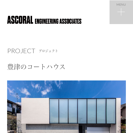
MENU
PROJECT
プロジェクト
PROJECT
プロジェクト
NEWS
ニュース
豊津のコートハウス
COMPANY
会社概要
RECRUIT
採用情報
CONTACT
お問い合わせ