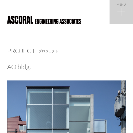
MENU
PROJECT
プロジェクト
PROJECT
プロジェクト
NEWS
ニュース
AO bldg.
COMPANY
会社概要
RECRUIT
採用情報
CONTACT
お問い合わせ