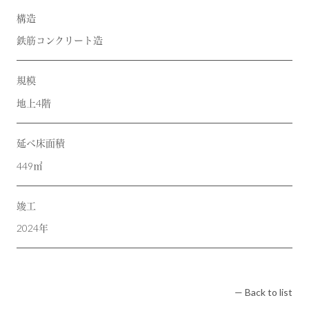
構造
鉄筋コンクリート造
規模
地上4階
延べ床面積
449㎡
竣工
2024年
— Back to list