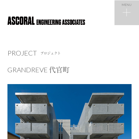
MENU
PROJECT
プロジェクト
PROJECT
プロジェクト
NEWS
ニュース
GRANDREVE 代官町
COMPANY
会社概要
RECRUIT
採用情報
CONTACT
お問い合わせ